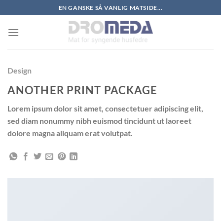
Skip
EN GANSKE SÅ VANLIG MATSIDE...
to
content
Design
ANOTHER PRINT PACKAGE
Lorem ipsum dolor sit amet, consectetuer adipiscing elit,
sed diam nonummy nibh euismod tincidunt ut laoreet
dolore magna aliquam erat volutpat.