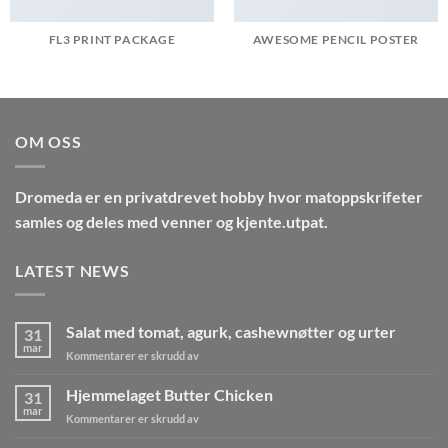
FL3 PRINT PACKAGE
AWESOME PENCIL POSTER
OM OSS
Dromeda
er en privatdrevet hobby hvor matoppskrifeter
samles og deles med venner og kjente.utpat.
LATEST NEWS
Salat med tomat, agurk, cashewnøtter og urter
31
mar
for
Kommentarer er skrudd av
Salat
med
Hjemmelaget Butter Chicken
31
tomat,
mar
for
Kommentarer er skrudd av
agurk,
Hjemmelaget
cashewnøtter