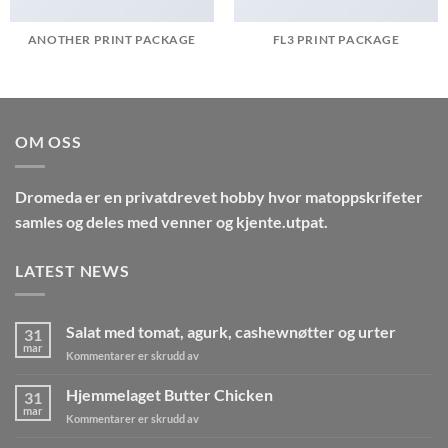
ANOTHER PRINT PACKAGE
FL3 PRINT PACKAGE
OM OSS
Dromeda
er en privatdrevet hobby hvor matoppskrifeter
samles og deles med venner og kjente.utpat.
LATEST NEWS
Salat med tomat, agurk, cashewnøtter og urter
31
mar
for
Kommentarer er skrudd av
Salat
med
Hjemmelaget Butter Chicken
31
tomat,
mar
for
Kommentarer er skrudd av
agurk,
Hjemmelaget
cashewnøtter