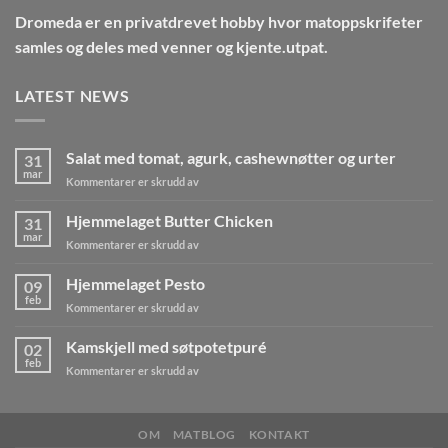
Dromeda
er en privatdrevet hobby hvor matoppskrifeter
samles og deles med venner og kjente.utpat.
LATEST NEWS
Salat med tomat, agurk, cashewnøtter og urter
31
mar
for
Kommentarer er skrudd av
Salat
med
Hjemmelaget Butter Chicken
31
tomat,
mar
for
Kommentarer er skrudd av
agurk,
Hjemmelaget
cashewnøtter
Butter
Hjemmelaget Pesto
og
09
Chicken
feb
urter
for
Kommentarer er skrudd av
Hjemmelaget
Pesto
Kamskjell med søtpotetpuré
02
feb
for
Kommentarer er skrudd av
Kamskjell
med
søtpotetpuré
OM
MATBLOG
KONTAKT