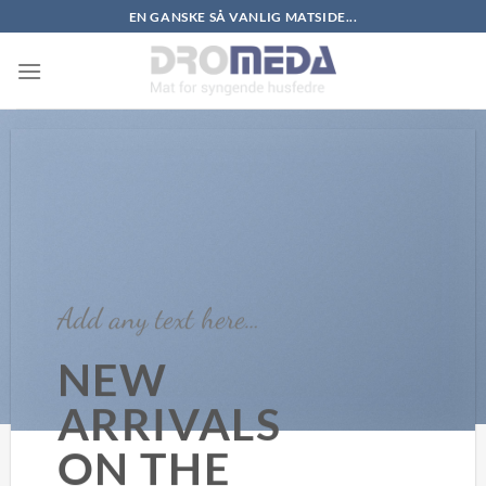
Skip
EN GANSKE SÅ VANLIG MATSIDE...
to
content
Add any text here…
NEW
ARRIVALS
ON THE