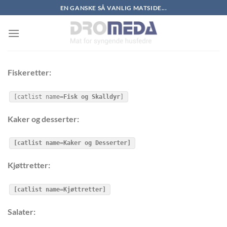
Skip
EN GANSKE SÅ VANLIG MATSIDE...
to
content
Fiskeretter:
[catlist name=
Fisk og Skalldyr
]
Kaker og desserter:
[catlist name=Kaker og Desserter]
Kjøttretter:
[catlist name=Kjøttretter]
Salater: