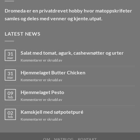
Dromeda
er en privatdrevet hobby hvor matoppskrifeter
samles og deles med venner og kjente.utpat.
LATEST NEWS
Salat med tomat, agurk, cashewnøtter og urter
31
mar
for
Kommentarer er skrudd av
Salat
med
Hjemmelaget Butter Chicken
31
tomat,
mar
for
Kommentarer er skrudd av
agurk,
Hjemmelaget
cashewnøtter
Butter
Hjemmelaget Pesto
og
09
Chicken
feb
urter
for
Kommentarer er skrudd av
Hjemmelaget
Pesto
Kamskjell med søtpotetpuré
02
feb
for
Kommentarer er skrudd av
Kamskjell
med
søtpotetpuré
OM
MATBLOG
KONTAKT