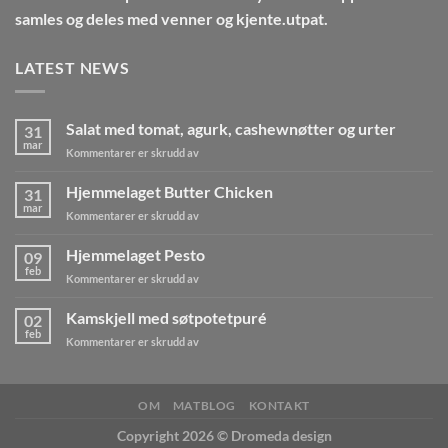
samles og deles med venner og kjente.utpat.
LATEST NEWS
Salat med tomat, agurk, cashewnøtter og urter
31
mar
for
Kommentarer er skrudd av
Salat
med
Hjemmelaget Butter Chicken
31
tomat,
mar
for
Kommentarer er skrudd av
agurk,
Hjemmelaget
cashewnøtter
Butter
Hjemmelaget Pesto
og
09
Chicken
feb
urter
for
Kommentarer er skrudd av
Hjemmelaget
Pesto
Kamskjell med søtpotetpuré
02
feb
for
Kommentarer er skrudd av
Kamskjell
med
søtpotetpuré
OM
MATBLOG
KONTAKT
Copyright 2026 ©
Dromeda design