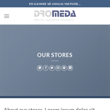
Skip
EN GANSKE SÅ VANLIG MATSIDE...
to
content
OUR STORES
About our stores. Lorem ipsum dolor sit