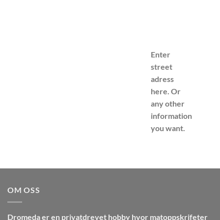
Enter
street
adress
here. Or
any other
information
you want.
OM OSS
Dromeda
er en privatdrevet hobby hvor matoppskrifeter