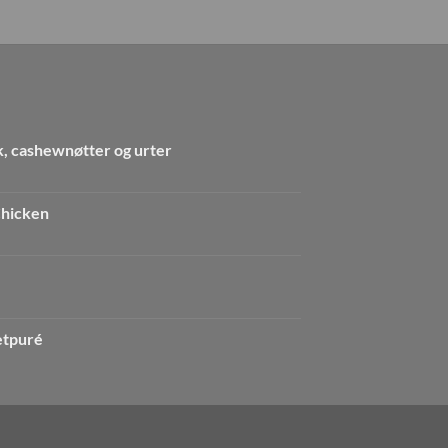
k, cashewnøtter og urter
Chicken
,
,
melaget
ewnøtter
er
ken
melaget
o
etpuré
kjell
otetpuré