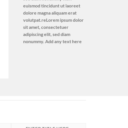
euismod tincidunt ut laoreet
dolore magna aliquam erat
volutpat.reLorem ipsum dolor
sit amet, consectetuer
adipiscing elit, sed diam
nonummy. Add any text here