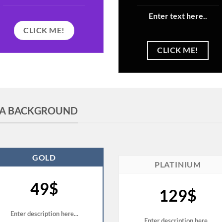
Enter text here..
CLICK ME!
CLICK ME!
E A BACKGROUND
GOLD
PLATINIUM
49$
129$
Enter description here...
Enter description here...