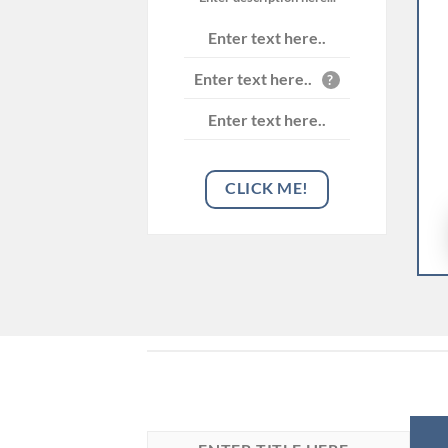
Enter text here..
Enter text here..
?
Enter text here..
CLICK ME!