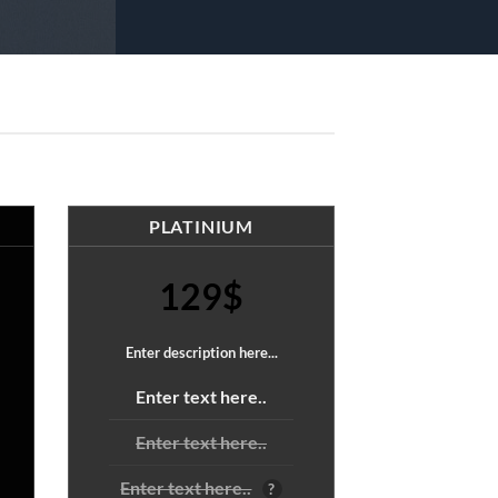
PLATINIUM
129$
Enter description here...
Enter text here..
Enter text here..
Enter text here..
?