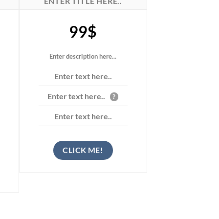
ENTER TITLE HERE..
99$
Enter description here...
Enter text here..
Enter text here..
?
Enter text here..
CLICK ME!