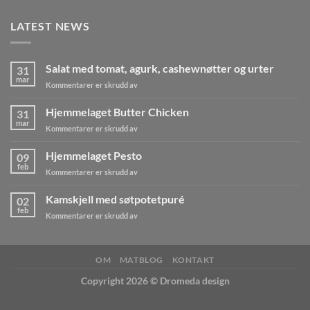
LATEST NEWS
Salat med tomat, agurk, cashewnøtter og urter
31
mar
for
Kommentarer er skrudd av
Salat
med
Hjemmelaget Butter Chicken
31
tomat,
mar
for
Kommentarer er skrudd av
agurk,
Hjemmelaget
cashewnøtter
Butter
Hjemmelaget Pesto
og
09
Chicken
feb
urter
for
Kommentarer er skrudd av
Hjemmelaget
Pesto
Kamskjell med søtpotetpuré
02
feb
for
Kommentarer er skrudd av
Kamskjell
med
søtpotetpuré
OM
MATBLOG
KONTAKT
Copyright 2026 ©
Dromeda design