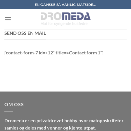
Skip
EN GANSKE SÅ VANLIG MATSIDE...
to
content
SEND OSS EN MAIL
[contact-form-7 id=»12″ title=»Contact form 1″]
OM OSS
Dromeda
er en privatdrevet hobby hvor matoppskrifeter
samles og deles med venner og kjente.utpat.