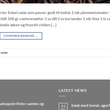
ter Enkel salat som passer godt til Indisk 2 stk plommetomater 
hilli 100 gr cashewnøtter 2 ss dill 2 ss koriander 1 stk lime 1 ts sa
hakk løken og finsnitt chilien […]
CONTINUE READING
→
,
urter
LATEST NEWS
atoppskrifeter samles og
Salat med tomat, agur
31
mar