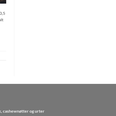
0,5
lt
k, cashewnøtter og urter