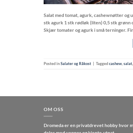
Salat med tomat, agurk, cashewnøtter og ur
stk agurk 1 stk rødløk (liten) 0,5 stk grønn c
Skjær tomater og agurk i små terninger. Fin
Posted in
Salater og Råkost
|
Tagged
cashew
,
salat
OM OSS
Dromeda
er en privatdrevet hobby hvor m
deles med venner og kjente.utpat.