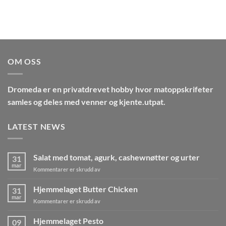
OM OSS
Dromeda
er en privatdrevet hobby hvor matoppskrifeter
samles og deles med venner og kjente.utpat.
LATEST NEWS
Salat med tomat, agurk, cashewnøtter og urter
31
mar
for
Kommentarer er skrudd av
Salat
med
Hjemmelaget Butter Chicken
31
tomat,
mar
for
Kommentarer er skrudd av
agurk,
Hjemmelaget
cashewnøtter
Butter
Hjemmelaget Pesto
og
09