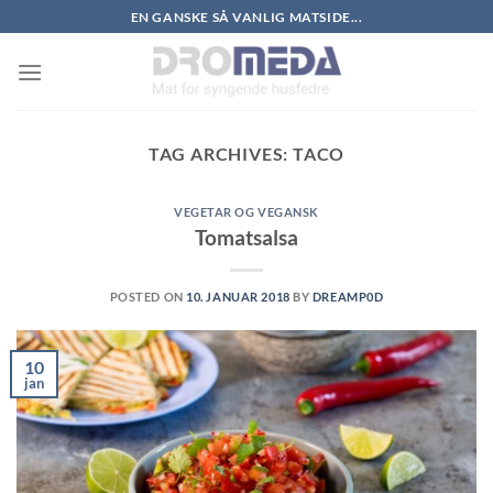
Skip
EN GANSKE SÅ VANLIG MATSIDE...
to
content
TAG ARCHIVES:
TACO
VEGETAR OG VEGANSK
Tomatsalsa
POSTED ON
10. JANUAR 2018
BY
DREAMP0D
10
jan