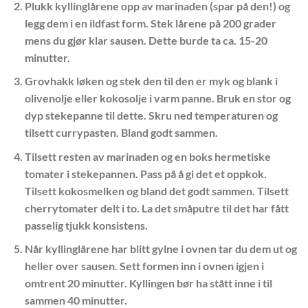
Plukk kyllinglårene opp av marinaden (spar på den!) og
legg dem i en ildfast form. Stek lårene på 200 grader
mens du gjør klar sausen. Dette burde ta ca. 15-20
minutter.
Grovhakk løken og stek den til den er myk og blank i
olivenolje eller kokosolje i varm panne. Bruk en stor og
dyp stekepanne til dette. Skru ned temperaturen og
tilsett currypasten. Bland godt sammen.
Tilsett resten av marinaden og en boks hermetiske
tomater i stekepannen. Pass på å gi det et oppkok.
Tilsett kokosmelken og bland det godt sammen. Tilsett
cherrytomater delt i to. La det småputre til det har fått
passelig tjukk konsistens.
Når kyllinglårene har blitt gylne i ovnen tar du dem ut og
heller over sausen. Sett formen inn i ovnen igjen i
omtrent 20 minutter. Kyllingen bør ha stått inne i til
sammen 40 minutter.