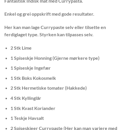
Fantastisk Indisk mat med Currypasta.
Enkel og grei oppskrift med gode resultater.
Her kan man lage Currypaste selv eller tilsette en
ferdiglaget type. Styrken kan tilpasses selv.
2 Stk Lime
1 Spiseskje Honning (Gjerne mørkere type)
1 Spiseskje Ingefær
1 Stk Boks Kokosmelk
2 Stk Hermetiske tomater (Hakkede)
4 Stk Kyllinglår
1 Stk Kvast Koriander
1 Teskje Havsalt
2 Spiseskjeer Currypaste (Her kan man variere med