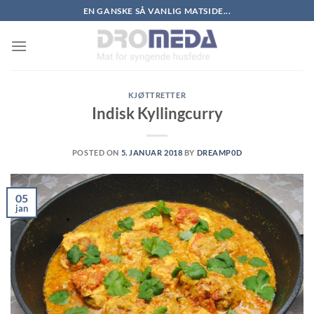
Skip
EN GANSKE SÅ VANLIG MATSIDE...
to
content
KJØTTRETTER
Indisk Kyllingcurry
POSTED ON
5. JANUAR 2018
BY
DREAMP0D
05
jan