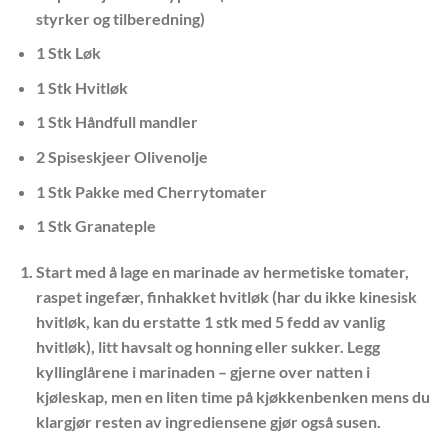
styrker og tilberedning)
1 Stk Løk
1 Stk Hvitløk
1 Stk Håndfull mandler
2 Spiseskjeer Olivenolje
1 Stk Pakke med Cherrytomater
1 Stk Granateple
Start med å lage en marinade av hermetiske tomater,
raspet ingefær, finhakket hvitløk (har du ikke kinesisk
hvitløk, kan du erstatte 1 stk med 5 fedd av vanlig
hvitløk), litt havsalt og honning eller sukker. Legg
kyllinglårene i marinaden – gjerne over natten i
kjøleskap, men en liten time på kjøkkenbenken mens du
klargjør resten av ingrediensene gjør også susen.