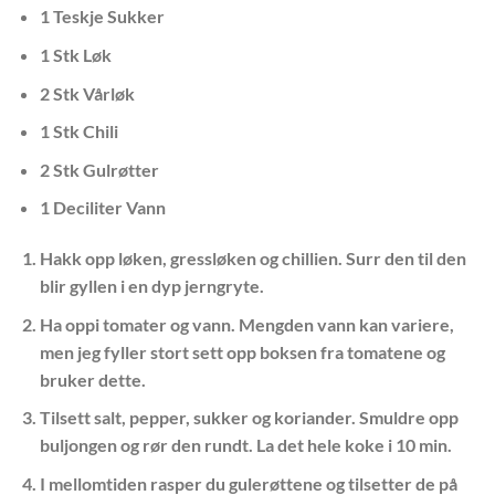
1 Teskje Sukker
1 Stk Løk
2 Stk Vårløk
1 Stk Chili
2 Stk Gulrøtter
1 Deciliter Vann
Hakk opp løken, gressløken og chillien. Surr den til den
blir gyllen i en dyp jerngryte.
Ha oppi tomater og vann. Mengden vann kan variere,
men jeg fyller stort sett opp boksen fra tomatene og
bruker dette.
Tilsett salt, pepper, sukker og koriander. Smuldre opp
buljongen og rør den rundt. La det hele koke i 10 min.
I mellomtiden rasper du gulerøttene og tilsetter de på