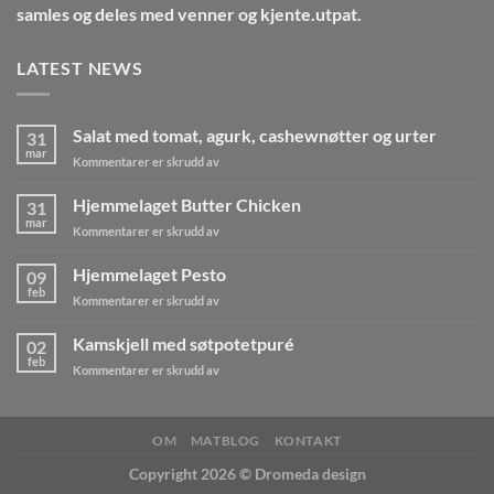
samles og deles med venner og kjente.utpat.
LATEST NEWS
Salat med tomat, agurk, cashewnøtter og urter
31
mar
for
Kommentarer er skrudd av
Salat
med
Hjemmelaget Butter Chicken
31
tomat,
mar
for
Kommentarer er skrudd av
agurk,
Hjemmelaget
cashewnøtter
Butter
Hjemmelaget Pesto
og
09
Chicken
feb
urter
for
Kommentarer er skrudd av
Hjemmelaget
Pesto
Kamskjell med søtpotetpuré
02
feb
for
Kommentarer er skrudd av
Kamskjell
med
søtpotetpuré
OM
MATBLOG
KONTAKT
Copyright 2026 ©
Dromeda design