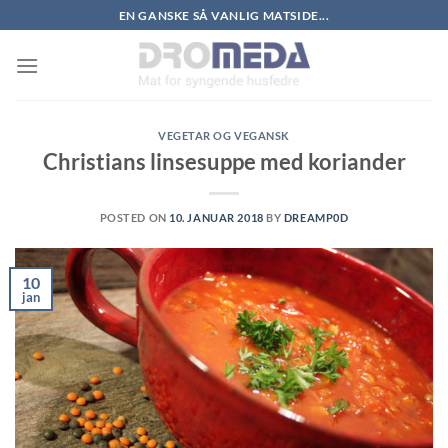
Skip
EN GANSKE SÅ VANLIG MATSIDE...
to
content
VEGETAR OG VEGANSK
Christians linsesuppe med koriander
POSTED ON
10. JANUAR 2018
BY
DREAMP0D
10
jan