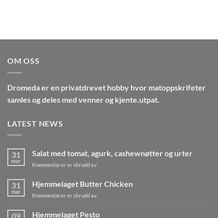
OM OSS
Dromeda
er en privatdrevet hobby hvor matoppskrifeter
samles og deles med venner og kjente.utpat.
LATEST NEWS
Salat med tomat, agurk, cashewnøtter og urter
31
mar
for
Kommentarer er skrudd av
Salat
med
Hjemmelaget Butter Chicken
31
tomat,
mar
for
Kommentarer er skrudd av
agurk,
Hjemmelaget
cashewnøtter
Butter
Hjemmelaget Pesto
og
09