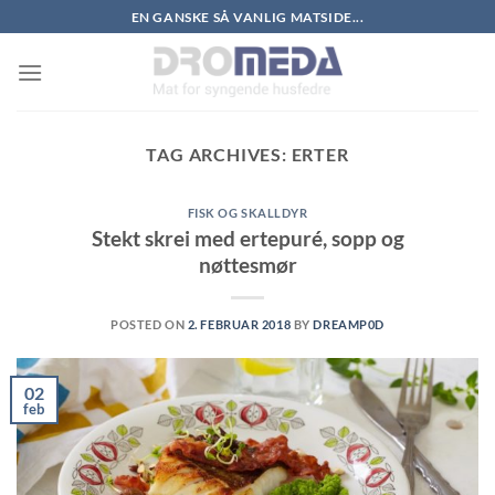
Skip
EN GANSKE SÅ VANLIG MATSIDE...
to
content
TAG ARCHIVES:
ERTER
FISK OG SKALLDYR
Stekt skrei med ertepuré, sopp og
nøttesmør
POSTED ON
2. FEBRUAR 2018
BY
DREAMP0D
02
feb